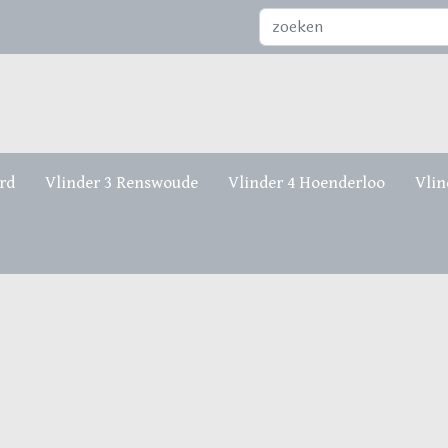
Zoeken...
rd
Vlinder 3 Renswoude
Vlinder 4 Hoenderloo
Vlin