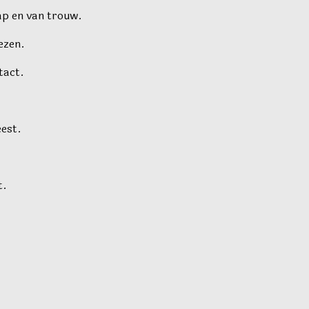
p en van trouw.
lezen.
tact.
eest.
t.