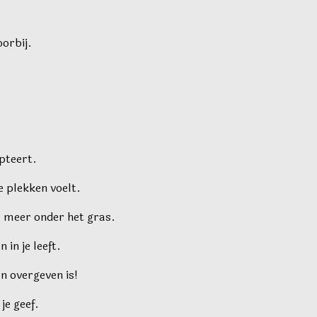
oorbij.
.
.
epteert.
e plekken voelt.
e meer onder het gras.
 in je leeft.
n overgeven is!
je geef.